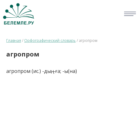
СЛОВАРИ
Главная
/
Орфографический словарь
/
агропром
ОПРОС
агропром
БИБЛИОТЕКА
агропром (ис.) -дың, -ға; -ы(на)
СПРАВКА
ПЕРСОНАЛИИ
НОВОСТИ
ВИКТОРИНА
ПРАВИЛА