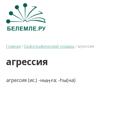
Главная
/
Орфографический словарь
/
агрессия
агрессия
агрессия (ис.) -ның, -ға; -һы(на)