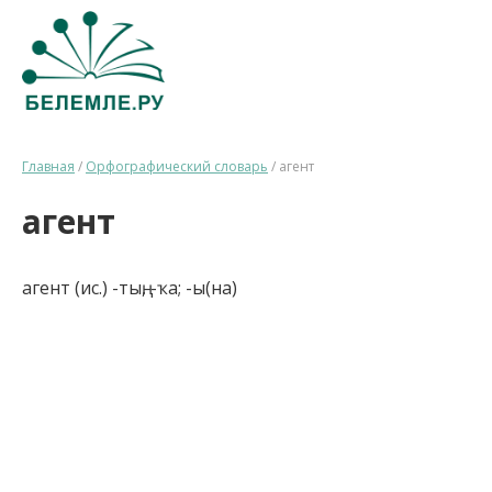
Главная
/
Орфографический словарь
/
агент
агент
агент (ис.) -тың, -ҡа; -ы(на)