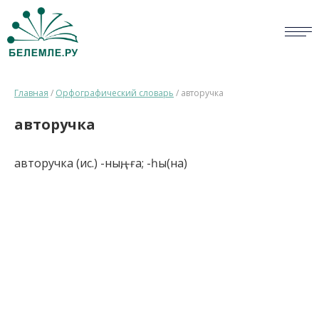
СЛОВАРИ
Главная
/
Орфографический словарь
/
авторучка
ОПРОС
авторучка
БИБЛИОТЕКА
авторучка (ис.) -ның, -ға; -һы(на)
СПРАВКА
ПЕРСОНАЛИИ
НОВОСТИ
ВИКТОРИНА
ПРАВИЛА