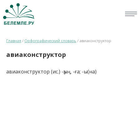
СЛОВАРИ
Главная
/
Орфографический словарь
/
авиаконструктор
ОПРОС
авиаконструктор
БИБЛИОТЕКА
авиаконструктор (ис.) -ҙың, -ға; -ы(на)
СПРАВКА
ПЕРСОНАЛИИ
НОВОСТИ
ВИКТОРИНА
ПРАВИЛА