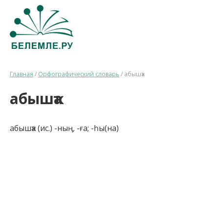
Главная
/
Орфографический словарь
/
абышҡа
абышҡа
абышҡа (ис.) -ның, -ға; -һы(на)