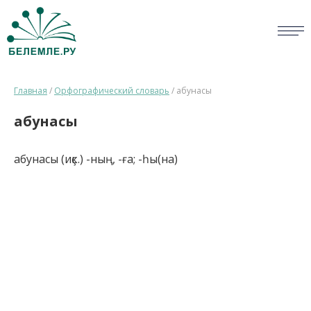
СЛОВАРИ
Главная
/
Орфографический словарь
/
абунасы
ОПРОС
абунасы
БИБЛИОТЕКА
абунасы (иҫк.) -ның, -ға; -һы(на)
СПРАВКА
ПЕРСОНАЛИИ
НОВОСТИ
ВИКТОРИНА
ПРАВИЛА