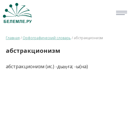
СЛОВАРИ
Главная
/
Орфографический словарь
/
абстракционизм
ОПРОС
абстракционизм
БИБЛИОТЕКА
абстракционизм (ис.) -дың, -ға; -ы(на)
СПРАВКА
ПЕРСОНАЛИИ
НОВОСТИ
ВИКТОРИНА
ПРАВИЛА