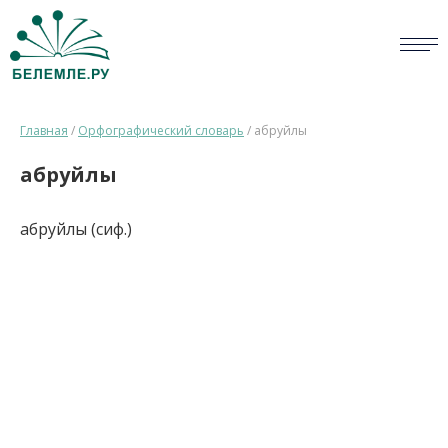
СЛОВАРИ
Главная
/
Орфографический словарь
/
абруйлы
ОПРОС
абруйлы
БИБЛИОТЕКА
абруйлы (сиф.)
СПРАВКА
ПЕРСОНАЛИИ
НОВОСТИ
ВИКТОРИНА
ПРАВИЛА