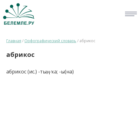
СЛОВАРИ
Главная
/
Орфографический словарь
/
абрикос
ОПРОС
абрикос
БИБЛИОТЕКА
абрикос (ис.) -тың, -ҡа; -ы(на)
СПРАВКА
ПЕРСОНАЛИИ
НОВОСТИ
ВИКТОРИНА
ПРАВИЛА