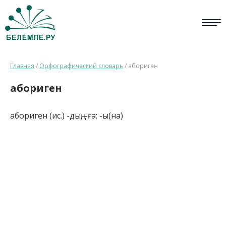
СЛОВАРИ
Главная
/
Орфографический словарь
/
абориген
ОПРОС
абориген
БИБЛИОТЕКА
абориген (ис.) -дың, -ға; -ы(на)
СПРАВКА
ПЕРСОНАЛИИ
НОВОСТИ
ВИКТОРИНА
ПРАВИЛА