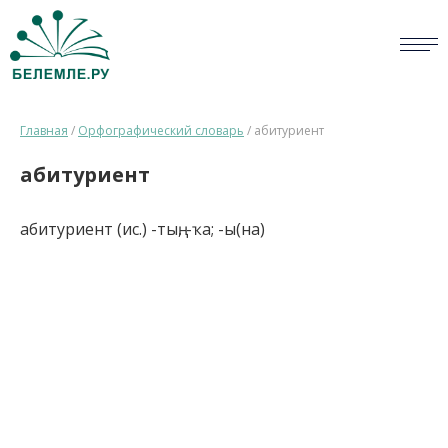
СЛОВАРИ
Главная
/
Орфографический словарь
/
абитуриент
ОПРОС
абитуриент
БИБЛИОТЕКА
абитуриент (ис.) -тың, -ҡа; -ы(на)
СПРАВКА
ПЕРСОНАЛИИ
НОВОСТИ
ВИКТОРИНА
ПРАВИЛА