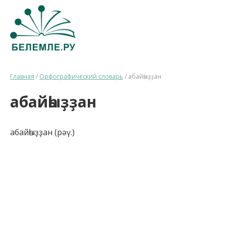
Главная
/
Орфографический словарь
/
абайһыҙҙан
абайһыҙҙан
абайһыҙҙан (рәү.)