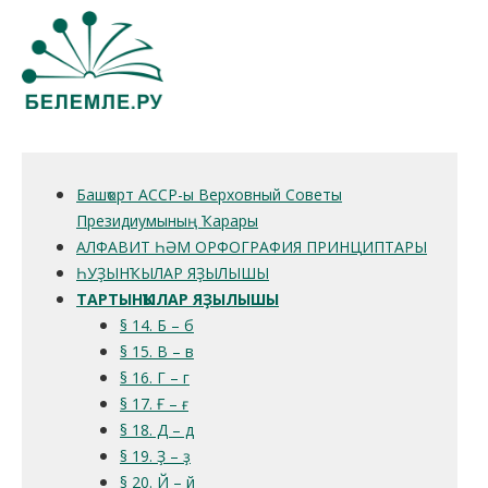
Башҡорт АССР-ы Верховный Советы
Президиумының Ҡарары
АЛФАВИТ ҺӘМ ОРФОГРАФИЯ ПРИНЦИПТАРЫ
ҺУҘЫНҠЫЛАР ЯҘЫЛЫШЫ
ТАРТЫНҠЫЛАР ЯҘЫЛЫШЫ
§ 14. Б – б
§ 15. В – в
§ 16. Г – г
§ 17. Ғ – ғ
§ 18. Д – д
§ 19. Ҙ – ҙ
§ 20. Й – й