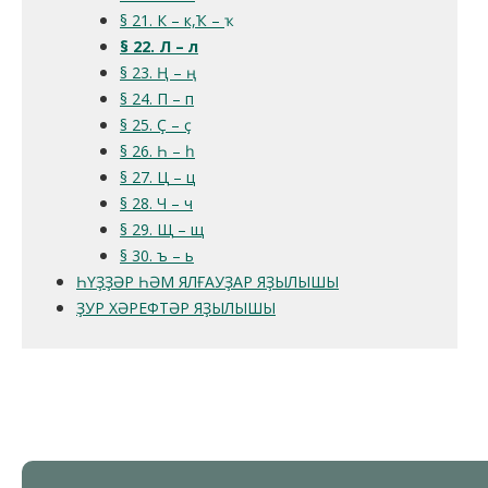
§ 21. К – к,Ҡ – ҡ
§ 22. Л – л
§ 23. Ң – ң
§ 24. П – п
§ 25. Ҫ – ҫ
§ 26. Һ – һ
§ 27. Ц – ц
§ 28. Ч – ч
§ 29. Щ – щ
§ 30. ъ – ь
ҺҮҘҘӘР ҺӘМ ЯЛҒАУҘАР ЯҘЫЛЫШЫ
ҘУР ХӘРЕФТӘР ЯҘЫЛЫШЫ