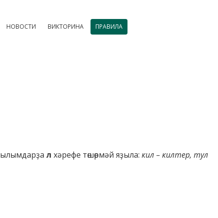
НОВОСТИ
ВИКТОРИНА
ПРАВИЛА
н ҡылымдарҙа
л
хәрефе төшөрмәй яҙыла:
кил – килтер, тул