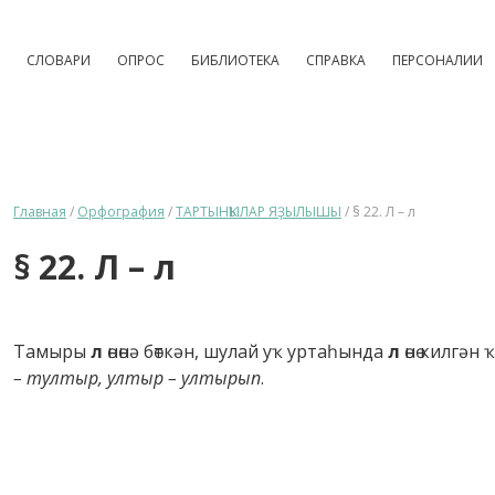
СЛОВАРИ
ОПРОС
БИБЛИОТЕКА
СПРАВКА
ПЕРСОНАЛИИ
Главная
/
Орфография
/
ТАРТЫНҠЫЛАР ЯҘЫЛЫШЫ
/
§ 22. Л – л
§ 22. Л – л
Тамыры
л
өнөнә бөткән, шулай уҡ уртаһында
л
өнө килгә
– тултыр, ултыр – ултырып
.