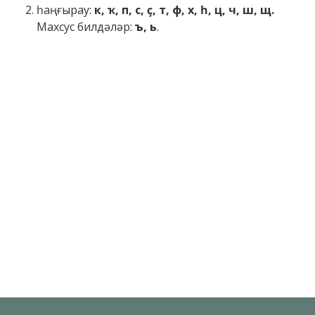
һаңғырау:
к, ҡ, п, с, ҫ, т, ф, х, һ, ц, ч, ш, щ.
Махсус билдәләр:
ъ, ь
.