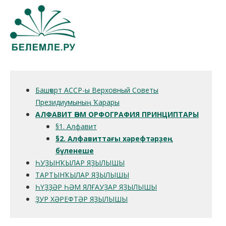
Башҡорт АССР-ы Верховный Советы
Президиумының Ҡарары
АЛФАВИТ ҺӘМ ОРФОГРАФИЯ ПРИНЦИПТАРЫ
§1. Алфавит
§2. Алфавиттағы хәрефтәрҙең
бүленеше
ҺУҘЫНҠЫЛАР ЯҘЫЛЫШЫ
ТАРТЫНҠЫЛАР ЯҘЫЛЫШЫ
ҺҮҘҘӘР ҺӘМ ЯЛҒАУҘАР ЯҘЫЛЫШЫ
ҘУР ХӘРЕФТӘР ЯҘЫЛЫШЫ