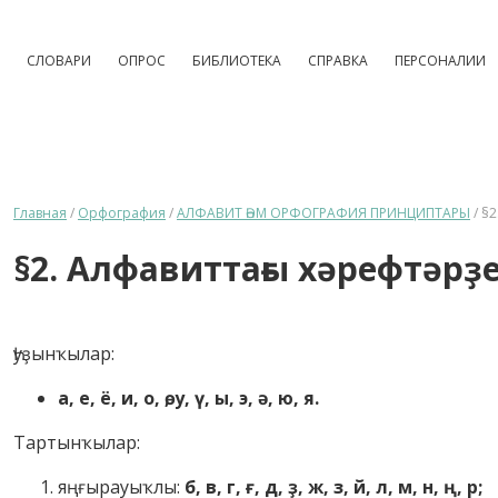
СЛОВАРИ
ОПРОС
БИБЛИОТЕКА
СПРАВКА
ПЕРСОНАЛИИ
Главная
/
Орфография
/
АЛФАВИТ ҺӘМ ОРФОГРАФИЯ ПРИНЦИПТАРЫ
/
§2
§2. Алфавиттағы хәрефтәрҙ
Һуҙынҡылар:
а, е, ё, и, о, ө, у, ү, ы, э, ә, ю, я.
Тартынҡылар:
яңғырауыҡлы:
б, в, г, ғ, д, ҙ, ж, з, й, л, м, н, ң, р;