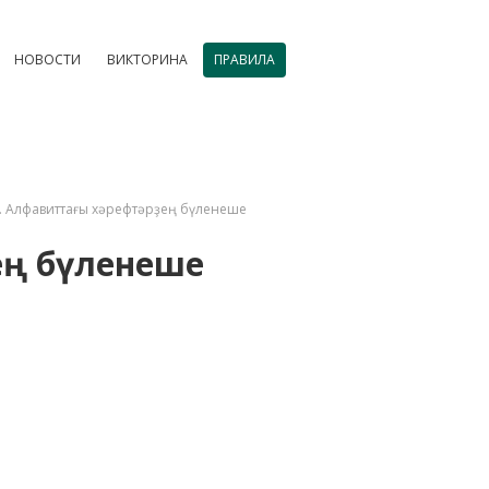
НОВОСТИ
ВИКТОРИНА
ПРАВИЛА
. Алфавиттағы хәрефтәрҙең бүленеше
ең бүленеше