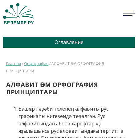
СЛОВАРИ
Оглавление
ОПРОС
БИБЛИОТЕКА
Главная
/
Орфография
/
АЛФАВИТ ҺӘМ ОРФОГРАФИЯ
ПРИНЦИПТАРЫ
СПРАВКА
АЛФАВИТ ҺӘМ ОРФОГРАФИЯ
ПЕРСОНАЛИИ
ПРИНЦИПТАРЫ
НОВОСТИ
Башҡорт әҙәби теленең алфавиты рус
графикаһы нигеҙендә төҙөлгән. Рус
ВИКТОРИНА
алфавитындағы бөтә хәрефтәр үҙ
яҙылышынса рус алфавитындағы тәртиптә
ПРАВИЛА