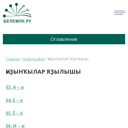
СЛОВАРИ
Оглавление
ОПРОС
БИБЛИОТЕКА
Главная
/
Орфография
/
ҺУҘЫНҠЫЛАР ЯҘЫЛЫШЫ
СПРАВКА
ҺУҘЫНҠЫЛАР ЯҘЫЛЫШЫ
ПЕРСОНАЛИИ
§3. А – а
НОВОСТИ
§4. Е – е
ВИКТОРИНА
§5. Ё – ё
ПРАВИЛА
§6. И – и