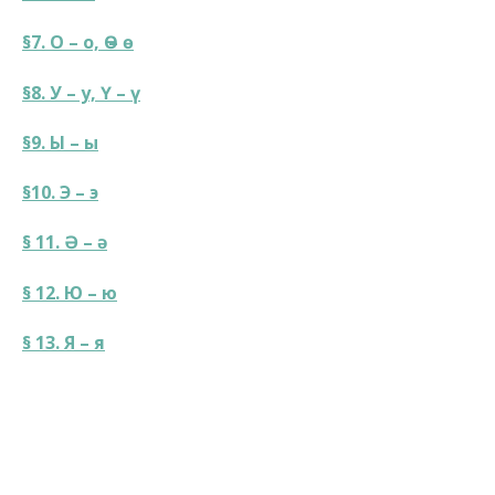
§7. О – о, Ө – ө
§8. У – у, Ү – ү
§9. Ы – ы
§10. Э – э
§ 11. Ә – ә
§ 12. Ю – ю
§ 13. Я – я