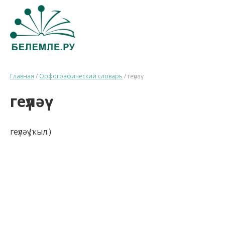
Главная
/
Орфографический словарь
/
геүләү
геүләү
геүләү (ҡыл.)