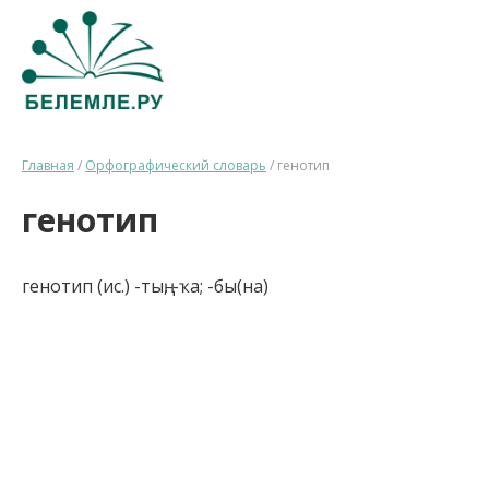
Главная
/
Орфографический словарь
/
генотип
генотип
генотип (ис.) -тың, -ҡа; -бы(на)