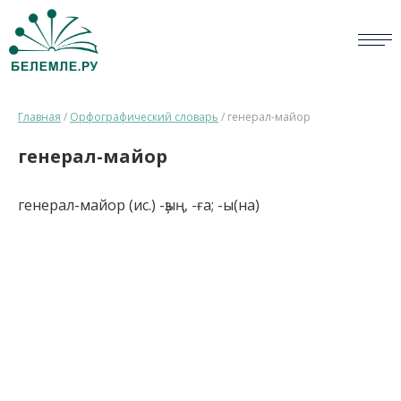
СЛОВАРИ
Главная
/
Орфографический словарь
/
генерал-майор
ОПРОС
генерал-майор
БИБЛИОТЕКА
генерал-майор (ис.) -ҙың, -ға; -ы(на)
СПРАВКА
ПЕРСОНАЛИИ
НОВОСТИ
ВИКТОРИНА
ПРАВИЛА