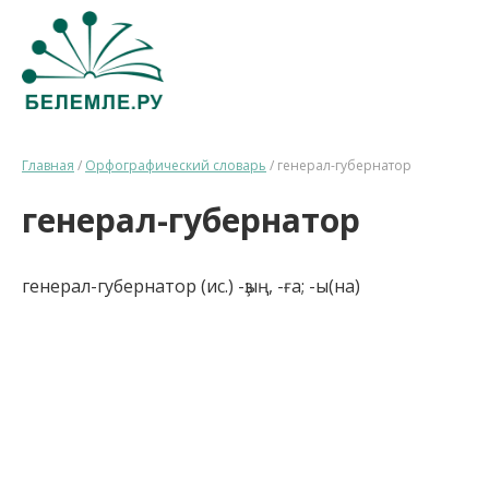
Главная
/
Орфографический словарь
/
генерал-губернатор
генерал-губернатор
генерал-губернатор (ис.) -ҙың, -ға; -ы(на)