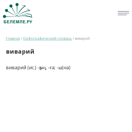
СЛОВАРИ
Главная
/
Орфографический словарь
/
виварий
ОПРОС
виварий
БИБЛИОТЕКА
виварий (ис.) -ҙың, -ға; -ы(на)
СПРАВКА
ПЕРСОНАЛИИ
НОВОСТИ
ВИКТОРИНА
ПРАВИЛА