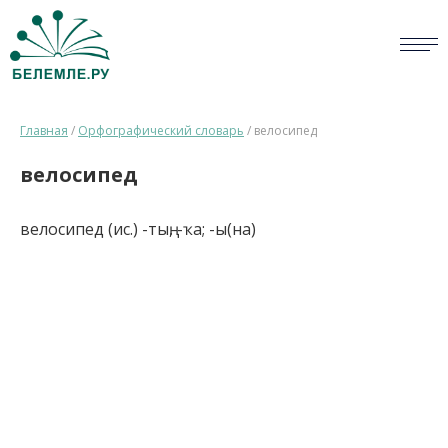
СЛОВАРИ
Главная
/
Орфографический словарь
/
велосипед
ОПРОС
велосипед
БИБЛИОТЕКА
велосипед (ис.) -тың, -ҡа; -ы(на)
СПРАВКА
ПЕРСОНАЛИИ
НОВОСТИ
ВИКТОРИНА
ПРАВИЛА