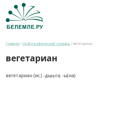
Главная
/
Орфографический словарь
/
вегетариан
вегетариан
вегетариан (ис.) -дың, -ға; -ы(на)