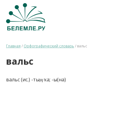
Главная
/
Орфографический словарь
/
вальс
вальс
вальс (ис.) -тың, -ҡа; -ы(на)