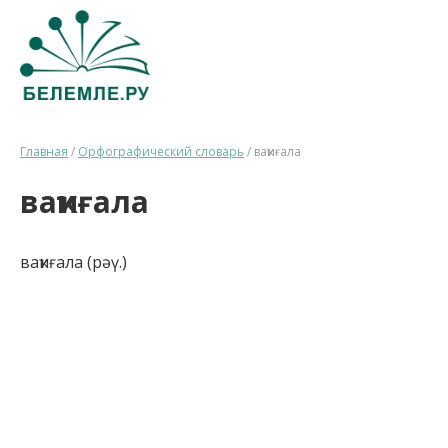
Главная
/
Орфографический словарь
/
ваҡиғала
ваҡиғала
ваҡиғала (рәү.)