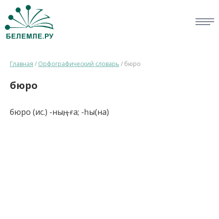
СЛОВАРИ
Главная
/
Орфографический словарь
/
бюро
ОПРОС
бюро
БИБЛИОТЕКА
бюро (ис.) -ның, -ға; -һы(на)
СПРАВКА
ПЕРСОНАЛИИ
НОВОСТИ
ВИКТОРИНА
ПРАВИЛА