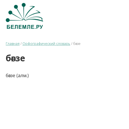
Главная
/
Орфографический словарь
/
бәғзе
бәғзе
бәғзе (алм.)