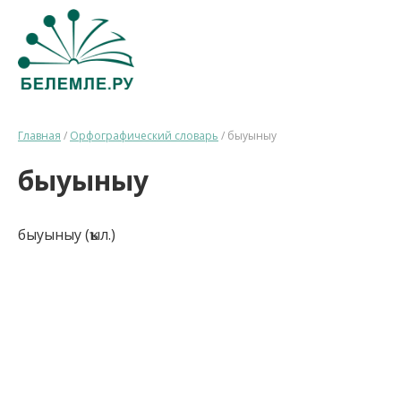
Главная
/
Орфографический словарь
/
быуыныу
быуыныу
быуыныу (ҡыл.)