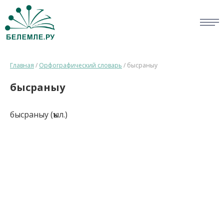
СЛОВАРИ
Главная
/
Орфографический словарь
/
бысраныу
ОПРОС
бысраныу
БИБЛИОТЕКА
бысраныу (ҡыл.)
СПРАВКА
ПЕРСОНАЛИИ
НОВОСТИ
ВИКТОРИНА
ПРАВИЛА