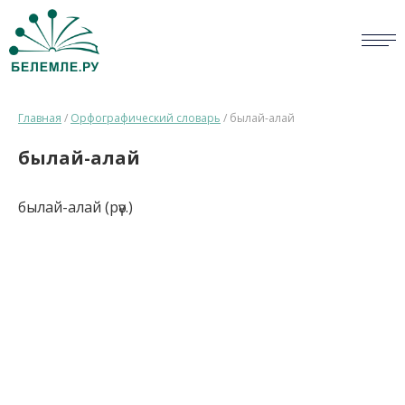
СЛОВАРИ
Главная
/
Орфографический словарь
/
былай-алай
ОПРОС
былай-алай
БИБЛИОТЕКА
былай-алай (рәү.)
СПРАВКА
ПЕРСОНАЛИИ
НОВОСТИ
ВИКТОРИНА
ПРАВИЛА