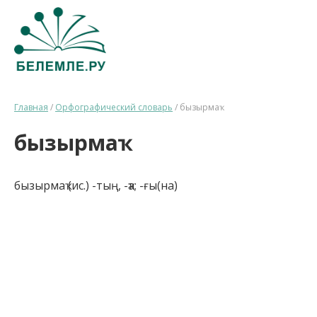
Главная
/
Орфографический словарь
/
бызырмаҡ
бызырмаҡ
бызырмаҡ (ис.) -тың, -ҡа; -ғы(на)