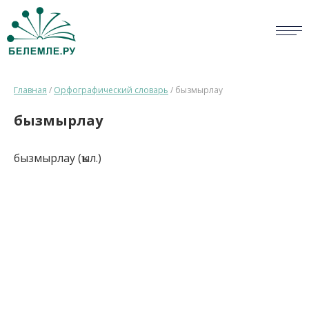
СЛОВАРИ
Главная
/
Орфографический словарь
/
бызмырлау
ОПРОС
бызмырлау
БИБЛИОТЕКА
бызмырлау (ҡыл.)
СПРАВКА
ПЕРСОНАЛИИ
НОВОСТИ
ВИКТОРИНА
ПРАВИЛА