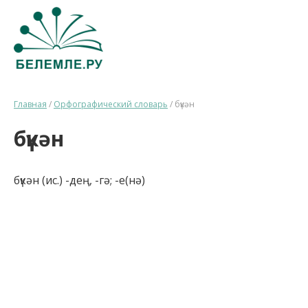
Главная
/
Орфографический словарь
/
бүкән
бүкән
бүкән (ис.) -дең, -гә; -е(нә)