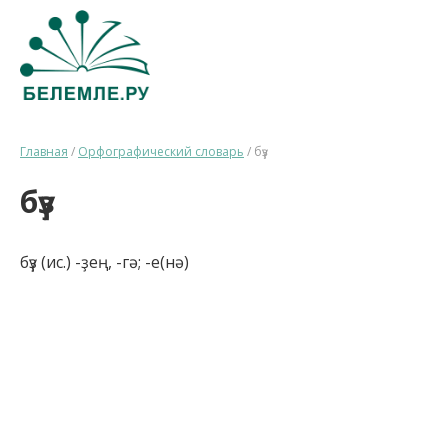
Главная
/
Орфографический словарь
/
бүҙ
бүҙ
бүҙ (ис.) -ҙең, -гә; -е(нә)