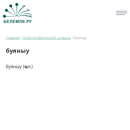
СЛОВАРИ
Главная
/
Орфографический словарь
/
буяныу
ОПРОС
буяныу
БИБЛИОТЕКА
буяныу (ҡыл.)
СПРАВКА
ПЕРСОНАЛИИ
НОВОСТИ
ВИКТОРИНА
ПРАВИЛА